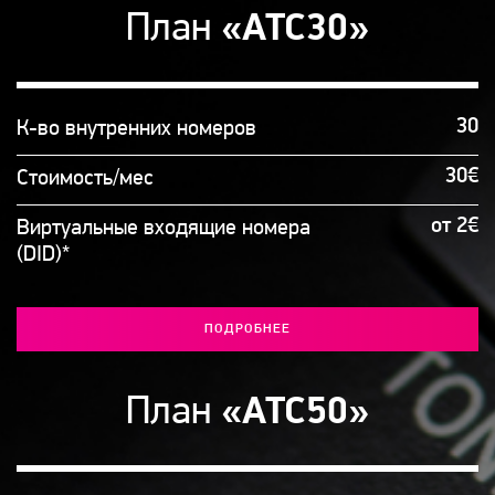
План
«АТС30»
30
К-во внутренних номеров
30€
Стоимость/мес
от 2€
Виртуальные входящие номера
(DID)*
ПОДРОБНЕЕ
План
«АТС50»