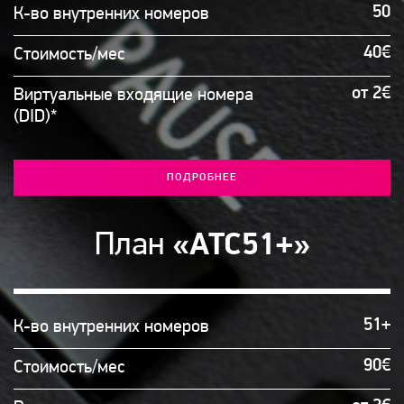
50
К-во внутренних номеров
40€
Стоимость/мес
от 2€
Виртуальные входящие номера
(DID)*
ПОДРОБНЕЕ
План
«АТС51+»
51+
К-во внутренних номеров
90€
Стоимость/мес